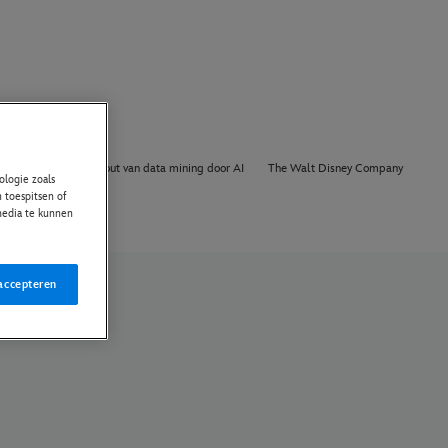
Over Ons
Opt out van data mining door AI
The Walt Disney Company
logie zoals
 toespitsen of
 media te kunnen
accepteren