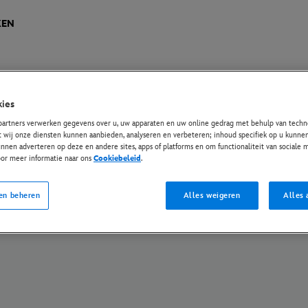
KEN
ies
ese Privacy Regelgeving
Privacybeleid
Cookiebeleid
Instellingen beheren
partners verwerken gegevens over u, uw apparaten en uw online gedrag met behulp van techno
t wij onze diensten kunnen aanbieden, analyseren en verbeteren; inhoud specifiek op u kunnen
© Disney en haar gerelateerde entiteiten. Alle rechten voorbehouden.
nnen adverteren op deze en andere sites, apps of platforms en om functionaliteit van sociale
oor meer informatie naar ons
Cookiebeleid
.
en beheren
Alles weigeren
Alles 