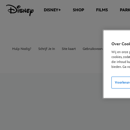
DISNEY+
SHOP
FILMS
PAR
Over Cook
Hulp Nodig?
Schrijf Je In
Site kaart
Gebruiksvoorwaarden
Europ
Wij en onze 
cookies, zoda
die inhoud ku
bieden. Ga v
Voorkeur