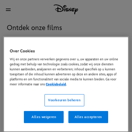
Ontdek onze films
Nieuw
Disney+ en thuis kijken
In de bioscoop
Bi
Over Cookies
Wij en onze partners verwerken gegevens over u, uw apparaten en uw online
gedrag met behulp van technologie zoals cookies, zodat wij onze diensten
kunnen aanbieden, analyseren en verbeteren; inhoud specifiek op u kunnen
Avengers: Doomsday
Gatto
toespitsen of die inhoud kunnen adverteren op deze en andere sites, apps of
platforms en om functionaliteit van sociale media te kunnen bieden. Ga voor
meer informatie naar ons
Cookiebeleid
.
Hexed
Ice Age: Boiling Point
Voorkeuren beheren
Oasis: Don't Look Back In
Toy Story 5
Alles weigeren
Alles accepteren
Anger