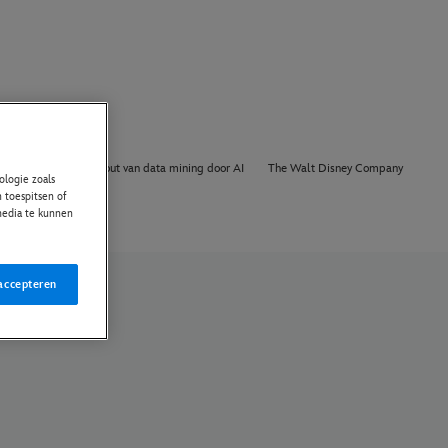
Over Ons
Opt out van data mining door AI
The Walt Disney Company
logie zoals
 toespitsen of
 media te kunnen
accepteren