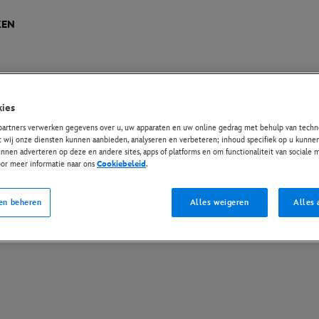
KEN
ies
ese Privacy Regelgeving
Privacybeleid
Cookiebeleid
Instellingen beheren
partners verwerken gegevens over u, uw apparaten en uw online gedrag met behulp van techno
t wij onze diensten kunnen aanbieden, analyseren en verbeteren; inhoud specifiek op u kunnen
© Disney en haar gerelateerde entiteiten. Alle rechten voorbehouden.
nnen adverteren op deze en andere sites, apps of platforms en om functionaliteit van sociale
oor meer informatie naar ons
Cookiebeleid
.
en beheren
Alles weigeren
Alles 