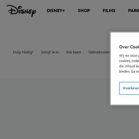
DISNEY+
SHOP
FILMS
PAR
Over Cook
Hulp Nodig?
Schrijf Je In
Site kaart
Gebruiksvoorwaarden
Europ
Wij en onze 
cookies, zoda
die inhoud ku
bieden. Ga v
Voorkeur