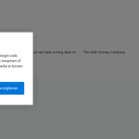
Over Ons
Opt out van data mining door AI
The Walt Disney Company
logie zoals
 toespitsen of
 media te kunnen
accepteren