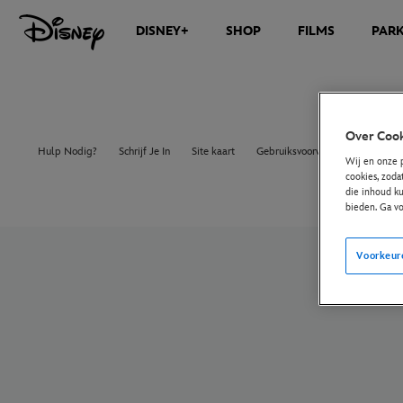
DISNEY+
SHOP
FILMS
PAR
Over Cook
Hulp Nodig?
Schrijf Je In
Site kaart
Gebruiksvoorwaarden
Europ
Wij en onze 
cookies, zoda
die inhoud ku
bieden. Ga v
Voorkeur