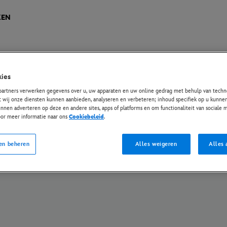
KEN
ies
ese Privacy Regelgeving
Privacybeleid
Cookiebeleid
Instellingen beheren
partners verwerken gegevens over u, uw apparaten en uw online gedrag met behulp van techno
t wij onze diensten kunnen aanbieden, analyseren en verbeteren; inhoud specifiek op u kunnen
© Disney en haar gerelateerde entiteiten. Alle rechten voorbehouden.
nnen adverteren op deze en andere sites, apps of platforms en om functionaliteit van sociale
oor meer informatie naar ons
Cookiebeleid
.
en beheren
Alles weigeren
Alles 