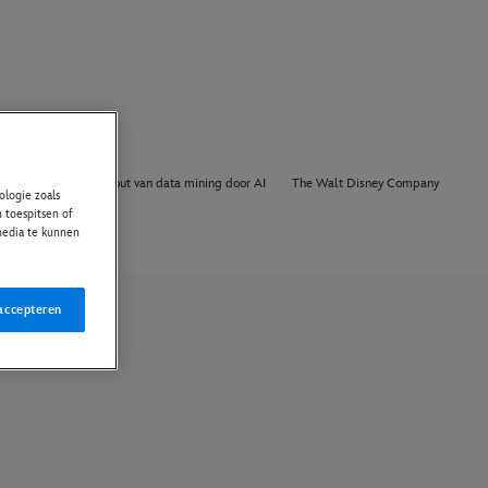
Over Ons
Opt out van data mining door AI
The Walt Disney Company
logie zoals
 toespitsen of
 media te kunnen
accepteren