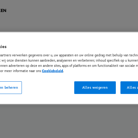
KEN
ies
ese Privacy Regelgeving
Privacybeleid
Cookiebeleid
Instellingen beheren
partners verwerken gegevens over u, uw apparaten en uw online gedrag met behulp van techno
t wij onze diensten kunnen aanbieden, analyseren en verbeteren; inhoud specifiek op u kunnen
© Disney en haar gerelateerde entiteiten. Alle rechten voorbehouden.
nnen adverteren op deze en andere sites, apps of platforms en om functionaliteit van sociale
oor meer informatie naar ons
Cookiebeleid
.
en beheren
Alles weigeren
Alles 