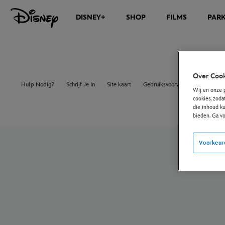
DISNEY+
SHOP
FILMS
PAR
Over Cook
Hulp Nodig?
Schrijf Je In
Site kaart
Gebruiksvoorwaarden
Europ
Wij en onze 
cookies, zoda
die inhoud ku
bieden. Ga v
Voorkeur