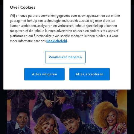
Over Cookies
Wij en onze partners verwerken gegevens over u, uw apparaten en uw online
gedrag met behulp van technologie zoals cookies, zodat wij onze diensten
kunnen aanbieden, analyseren en verbeteren; inhoud specifiek op u kunnen
toespitsen of die inhoud kunnen adverteren op deze en andere sites, apps of
platforms en om functionaliteit van sociale media te kunnen bieden. Ga voor
meer informatie naar ons
Cookiebeleid
.
Voorkeuren beheren
Alles weigeren
Alles accepteren