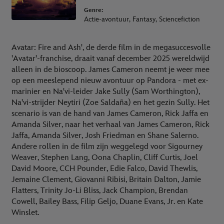
Genre:
Actie-avontuur, Fantasy, Sciencefiction
Avatar: Fire and Ash', de derde film in de megasuccesvolle
'Avatar'-franchise, draait vanaf december 2025 wereldwijd
alleen in de bioscoop. James Cameron neemt je weer mee
op een meeslepend nieuw avontuur op Pandora - met ex-
marinier en Na'vi-leider Jake Sully (Sam Worthington),
Na'vi-strijder Neytiri (Zoe Saldaña) en het gezin Sully. Het
scenario is van de hand van James Cameron, Rick Jaffa en
Amanda Silver, naar het verhaal van James Cameron, Rick
Jaffa, Amanda Silver, Josh Friedman en Shane Salerno.
Andere rollen in de film zijn weggelegd voor Sigourney
Weaver, Stephen Lang, Oona Chaplin, Cliff Curtis, Joel
David Moore, CCH Pounder, Edie Falco, David Thewlis,
Jemaine Clement, Giovanni Ribisi, Britain Dalton, Jamie
Flatters, Trinity Jo-Li Bliss, Jack Champion, Brendan
Cowell, Bailey Bass, Filip Geljo, Duane Evans, Jr. en Kate
Winslet.