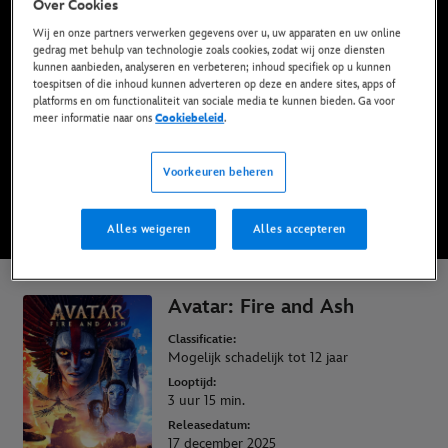
Over Cookies
Nu beschikbaar op Disney+* & Digitaal
Wij en onze partners verwerken gegevens over u, uw apparaten en uw online
gedrag met behulp van technologie zoals cookies, zodat wij onze diensten
kunnen aanbieden, analyseren en verbeteren; inhoud specifiek op u kunnen
BEKIJK OP DISNEY+
toespitsen of die inhoud kunnen adverteren op deze en andere sites, apps of
platforms en om functionaliteit van sociale media te kunnen bieden. Ga voor
meer informatie naar ons
Cookiebeleid
.
KOOP DE FILM
Voorkeuren beheren
* Algemene voorwaarden van toepassing | Abonnementen vanaf slechts € 6,99
Alles weigeren
Alles accepteren
per maand
Avatar: Fire and Ash
Classificatie:
Mogelijk schadelijk tot 12 jaar
Looptijd:
3 uur 15 min.
Releasedatum:
17 december 2025