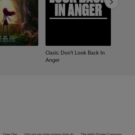
Oasis: Don't Look Back In
Vaiana
Anger
Over Ons
Opt out van data mining door AI
The Walt Disney Company