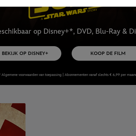
schikbaar op Disney+*, DVD, Blu-Ray & Di
BEKIJK OP DISNEY+
KOOP DE FILM
* Algemene voorwaarden van toepassing | Abonnementen vanaf slechts € 6,99 per maan