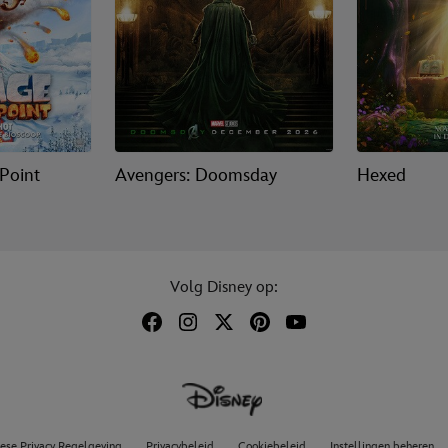
 Point
Avengers: Doomsday
Hexed
Volg Disney op:
ese Privacy Regelgeving
Privacybeleid
Cookiebeleid
Instellingen beheren