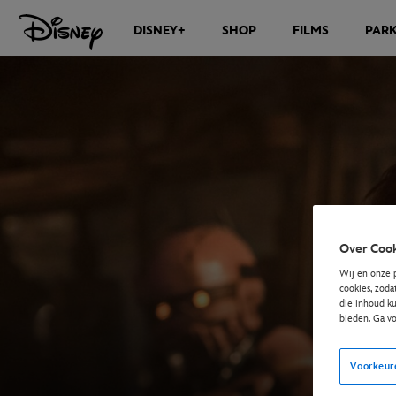
DISNEY+
SHOP
FILMS
PAR
Over Cook
Wij en onze 
cookies, zoda
die inhoud ku
bieden. Ga v
Voorkeur