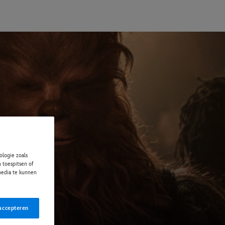
logie zoals
 toespitsen of
 media te kunnen
accepteren