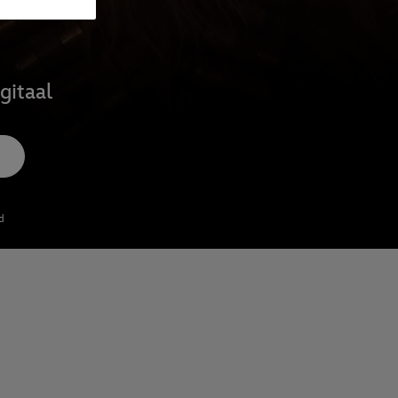
gitaal
d