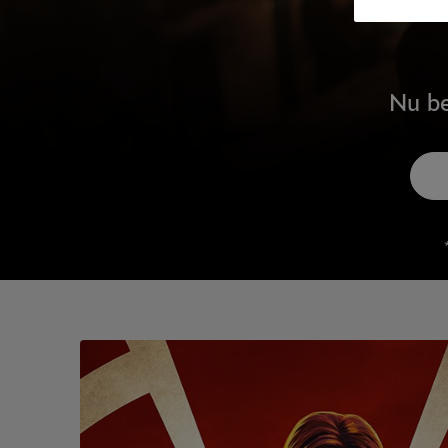
Nu be