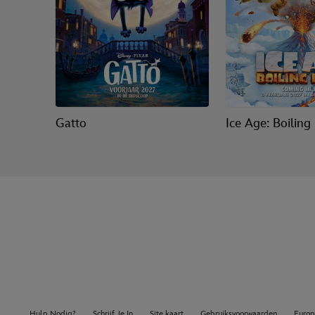
Gatto
Ice Age: Boiling
Hulp Nodig?
Schrijf Je In
Site kaart
Gebruiksvoorwaarden
Europ