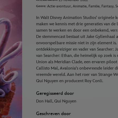
Actie-avontuur, Animatie, Familie, Fantasy, S
Genre:
In Walt Disney Animation Studios' originele 
maken we kennis met drie generaties van de l
samen te werken en door een onbekend, verra
De stemmencast bestaat uit Jake Gyllenhaal a
onvoorspelbare missie niet in zijn element i
ontdekkingsreiziger en vader van Searcher: J
van Searcher: Ethan, die heimelijk op zoek is n
Union als Meridian Clade, een ervaren piloot 
Callisto Mal, Avalonia's onbevreesde leider 
vreemde wereld. Aan het roer van Strange Wor
Qui Nguyen en producent Roy Conli.
Geregisseerd door
Don Hall, Qui Nguyen
Geschreven door