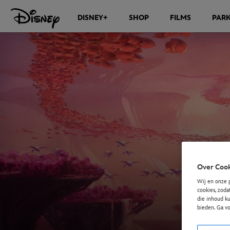
DISNEY+
SHOP
FILMS
PAR
Over Cook
Wij en onze 
cookies, zoda
die inhoud ku
bieden. Ga v