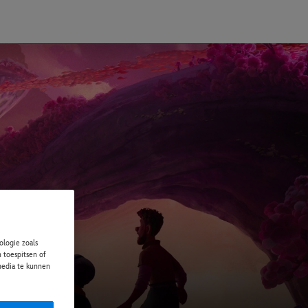
logie zoals
 toespitsen of
 media te kunnen