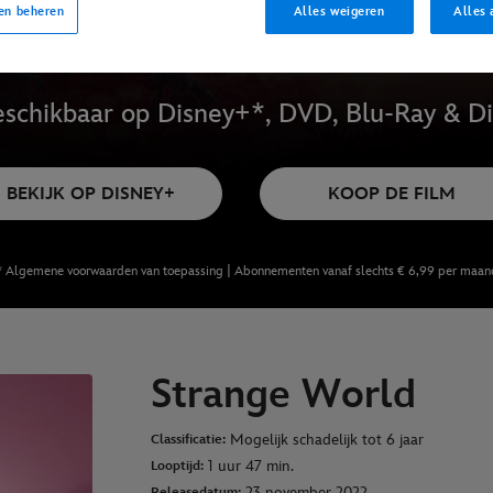
en beheren
Alles weigeren
Alles 
schikbaar op Disney+*, DVD, Blu-Ray & Di
BEKIJK OP DISNEY+
KOOP DE FILM
* Algemene voorwaarden van toepassing | Abonnementen vanaf slechts € 6,99 per maan
Strange World
Mogelijk schadelijk tot 6 jaar
Classificatie:
1 uur 47 min.
Looptijd:
23 november 2022
Releasedatum: