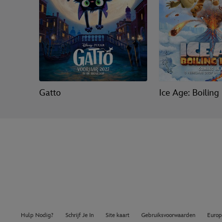
Gatto
Ice Age: Boiling
Hulp Nodig?
Schrijf Je In
Site kaart
Gebruiksvoorwaarden
Europ