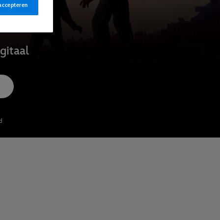
accepteren
gitaal
d