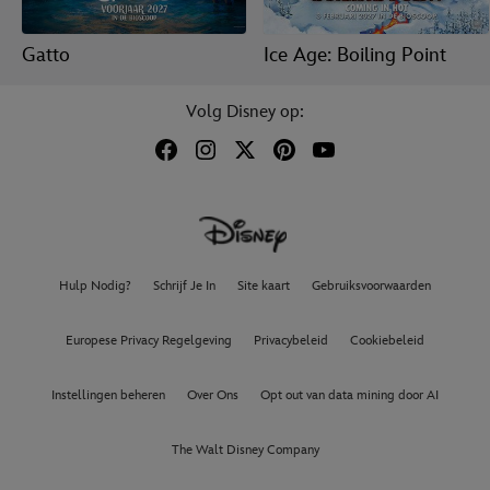
Gatto
Ice Age: Boiling Point
Volg Disney op:
Hulp Nodig?
Schrijf Je In
Site kaart
Gebruiksvoorwaarden
Europese Privacy Regelgeving
Privacybeleid
Cookiebeleid
Instellingen beheren
Over Ons
Opt out van data mining door AI
The Walt Disney Company