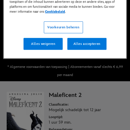
toespitsen of die inhoud kunnen adverteren op deze en andere sites, apps of
Nu beschikbaar op Disney+*, DVD, Blu-Ray &
platforms en om functionaliteit van sociale media te kunnen bieden. Ga voor
Digitaal
meer informatie naar ons
Cookiebeleid
.
Voorkeuren beheren
BEKIJK OP DISNEY+
Alles weigeren
Alles accepteren
KOOP DE FILM
* Algemene voorwaarden van toepassing | Abonnementen vanaf slechts € 6,99
per maand
Maleficent 2
Classificatie:
Mogelijk schadelijk tot 12 jaar
Looptijd:
1 uur 59 min.
Releasedatum: