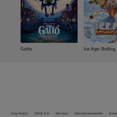
Gatto
Ice Age: Boiling
Hulp Nodig?
Schrijf Je In
Site kaart
Gebruiksvoorwaarden
Europ