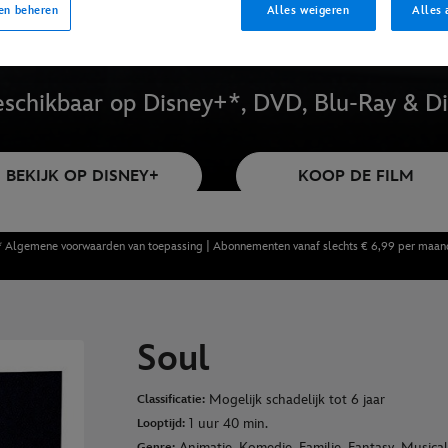
en beheren
Alles weigeren
Alles 
schikbaar op Disney+*, DVD, Blu-Ray & Di
BEKIJK OP DISNEY+
KOOP DE FILM
* Algemene voorwaarden van toepassing | Abonnementen vanaf slechts € 6,99 per maan
Soul
Mogelijk schadelijk tot 6 jaar
Classificatie:
1 uur 40 min.
Looptijd:
Animatie, Komedie, Familie, Fantasy, Musica
Genre: