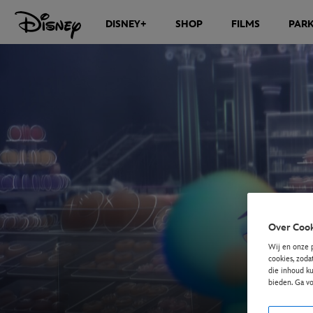
DISNEY+
SHOP
FILMS
PAR
Over Cook
Wij en onze 
cookies, zoda
die inhoud ku
bieden. Ga v