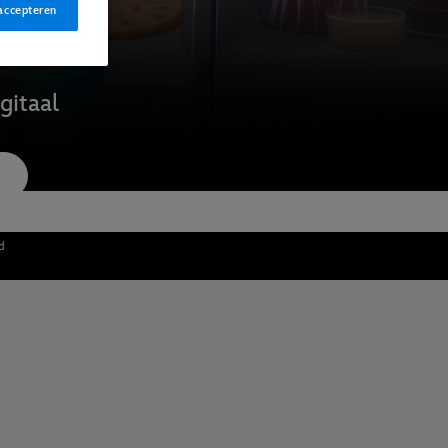
accepteren
gitaal
d
l